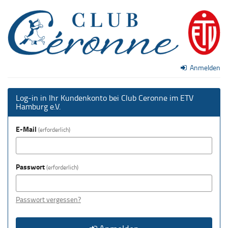
Zum
Club
Haupt-
Inhalt
Ceronne
springen
im
Anmelden
ETV
Hamburg
Log-in in Ihr Kundenkonto bei Club Ceronne im ETV
Hamburg e.V.
e.V.
E-Mail
erforderlich
Passwort
erforderlich
Passwort vergessen?