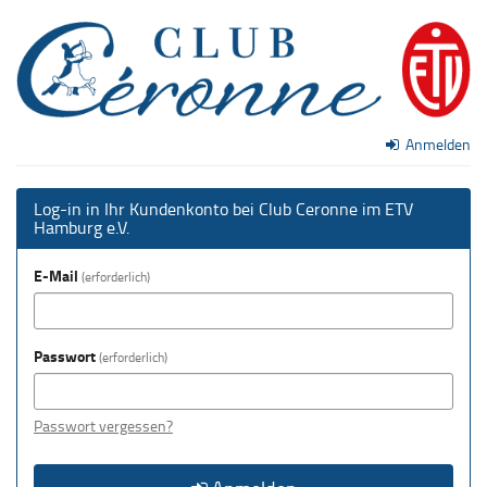
Zum
Club
Haupt-
Inhalt
Ceronne
springen
im
Anmelden
ETV
Hamburg
Log-in in Ihr Kundenkonto bei Club Ceronne im ETV
Hamburg e.V.
e.V.
E-Mail
erforderlich
Passwort
erforderlich
Passwort vergessen?